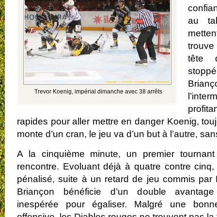
confia
au tab
metten
trouve
tête 
stop
Brianç
Trevor Koenig, impérial dimanche avec 38 arrêts
l’inte
profit
rapides pour aller mettre en danger Koenig, tou
monte d’un cran, le jeu va d’un but à l’autre, sa
A la cinquième minute, un premier tournant
rencontre. Evoluant déjà à quatre contre cin
pénalisé, suite à un retard de jeu commis par
Briançon bénéficie d’un double avantage
inespérée pour égaliser. Malgré une bonne
offensive, les Diables rouges ne trouvent pas la 