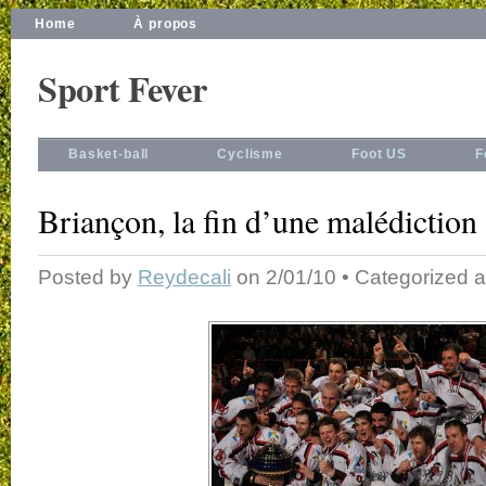
Home
À propos
Sport Fever
Basket-ball
Cyclisme
Foot US
F
Briançon, la fin d’une malédiction
Posted by
Reydecali
on 2/01/10 • Categorized 