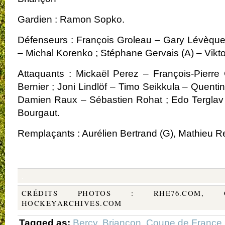
Gardien : Ramon Sopko.
Défenseurs : François Groleau – Gary Lévèque 
– Michal Korenko ; Stéphane Gervais (A) – Vikto
Attaquants : Mickaël Perez – François-Pierr
Bernier ; Joni Lindlöf – Timo Seikkula – Quenti
Damien Raux – Sébastien Rohat ; Edo Terglav (
Bourgaut.
Remplaçants : Aurélien Bertrand (G), Mathieu R
.
.
CRÉDITS PHOTOS : RHE76.COM, C
HOCKEYARCHIVES.COM
Tagged as:
Bercy
,
Briançon
,
Coupe de France