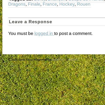
Dragons
,
Finale
,
France
,
Hockey
,
Rouen
Leave a Response
You must be
logged in
to post a comment.
© 2026
Sport Fever
• Powered by
WordPress
&
Mimbo