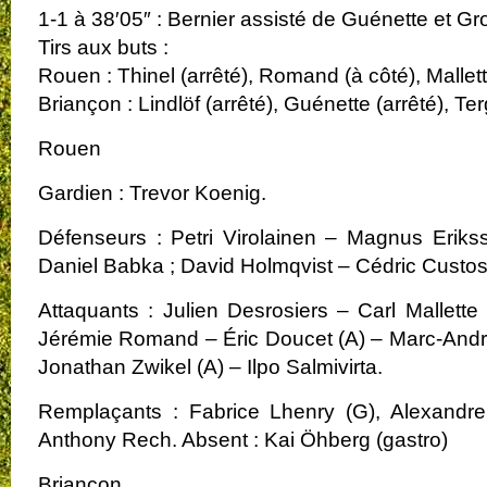
1-1 à 38′05″ : Bernier assisté de Guénette et Gr
Tirs aux buts :
Rouen : Thinel (arrêté), Romand (à côté), Mallett
Briançon : Lindlöf (arrêté), Guénette (arrêté), Ter
Rouen
Gardien : Trevor Koenig.
Défenseurs : Petri Virolainen – Magnus Eriks
Daniel Babka ; David Holmqvist – Cédric Custo
Attaquants : Julien Desrosiers – Carl Mallette 
Jérémie Romand – Éric Doucet (A) – Marc-André 
Jonathan Zwikel (A) – Ilpo Salmivirta.
Remplaçants : Fabrice Lhenry (G), Alexandre
Anthony Rech. Absent : Kai Öhberg (gastro)
Briançon