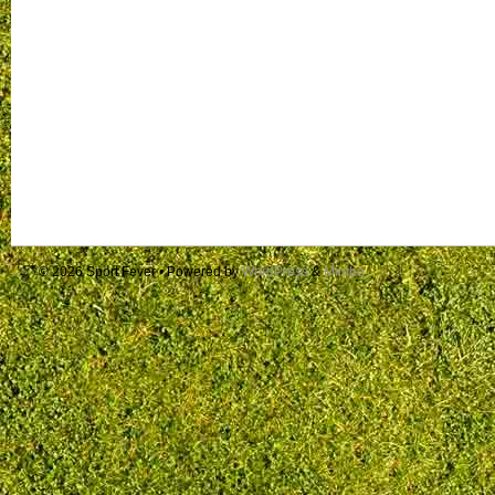
© 2026
Sport Fever
• Powered by
WordPress
&
Mimbo