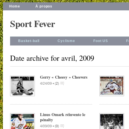
Home
À propos
Sport Fever
Basket-ball
Cyclisme
Foot US
F
Date archive for avril, 2009
Gerry « Cheesy » Cheevers
4/24/09 •
(
2
)
Linus Omark réinvente le
pénalty
4/09/09 •
(
0
)