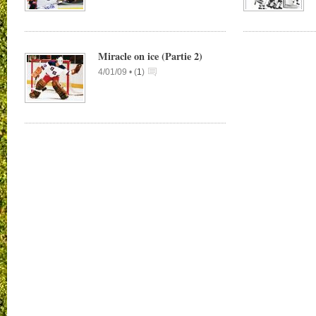
Miracle on ice (Partie 2)
4/01/09 •
(
1
)