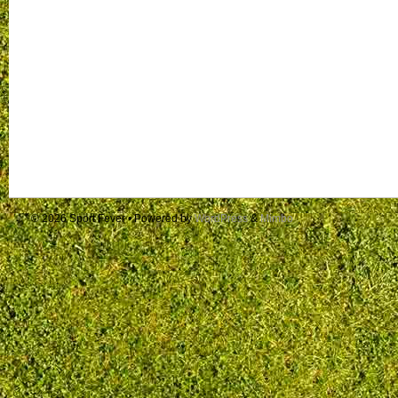
© 2026
Sport Fever
• Powered by
WordPress
&
Mimbo