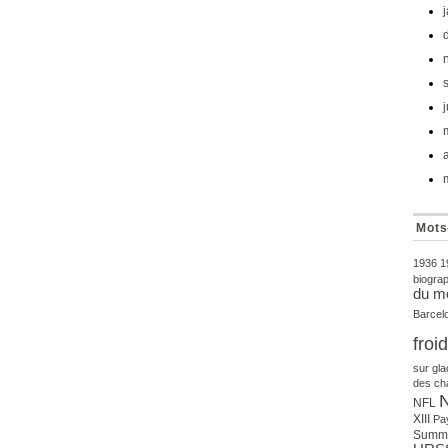
Mots
1936
1
biograp
du m
Barcel
froi
sur gla
des ch
NFL
XIII
Pa
Summi