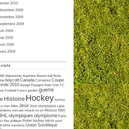
janvier 2010
décembre 2009
novembre 2009
septembre 2009
juin 2009
mai 2009
avril 2009
mars 2009
-clefs
980
Afghanistan
Argentine
Basket-ball
Berlin
boycott
Canada
Coupe
Corsaires
hie
onde 2010
dopage
Espagne
Etats-Unis
FC
guerre
one
Football
France
gardien
Hockey
Histoire
de
hockey
Jeux
Jeux olympiques
ce
Inter Milan
Ligue
Moscou
NBA
ampions
mercato
miracle on ice
NHL
olympiques
olympisme
Paris
Roller hockey
siècle
ys-Bas
politique
sport
Union Soviétique
t
série
transferts