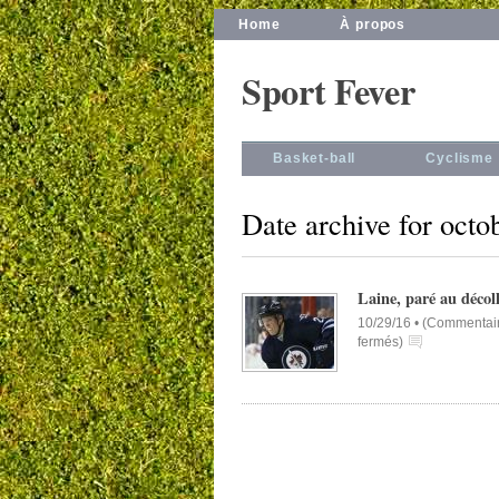
Home
À propos
Sport Fever
Basket-ball
Cyclisme
Date archive for octo
Laine, paré au décol
10/29/16 •
(
Commentai
fermés
)