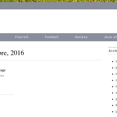
Foot US
Football
Hockey
Jeux o
bre, 2016
Arch
lage
res
j